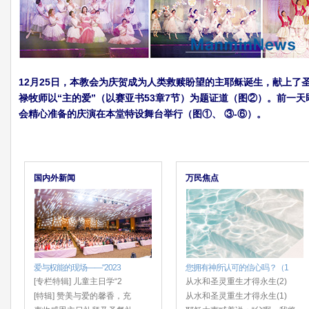
12月25日，本教会为庆贺成为人类救赎盼望的主耶稣诞生，献上了
禄牧师以“主的爱”（以赛亚书53章7节）为题证道（图②）。前一天
会精心准备的庆演在本堂特设舞台举行（图①、 ③-⑥）。
国内外新闻
万民焦点
爱与权能的现场——“2023
您拥有神所认可的信心吗？（1
[专栏特辑] 儿童主日学“2
从水和圣灵重生才得永生(2)
[特辑] 赞美与爱的馨香，充
从水和圣灵重生才得永生(1)