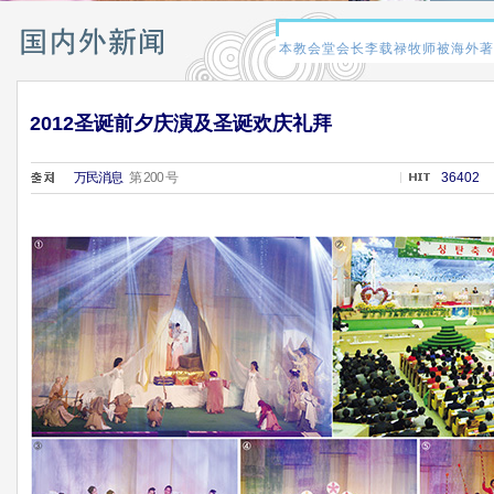
2012圣诞前夕庆演及圣诞欢庆礼拜
万民消息
第 200 号
36402