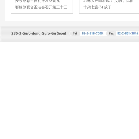
麦收感恩主日礼拜及圣餐礼
耶稣大声喊着说：“父啊，我将
耶稣教联合圣洁会召开第三十三
十架七言(6) 成了