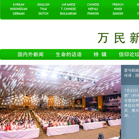
爱与权能
传译，国
7月31
胆”（约
谷度假村
来自台湾
宾、澳大
加。 ...