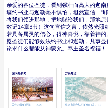
亲爱的各位圣徒，看到强壮而高大的迦南
墙约书亚与迦勒毫不惧怕，坦然宣信：“
将我们领进那地，把地赐给我们，那地原
数记14章8节）这句宣信之言，依然光照
若具备属灵的信心，得神喜悦，靠着神的
愿圣徒们能够效法约书亚和迦勒，凡事显
论求什么都能从神蒙允。奉主圣名祝福！
国内外新闻
万民焦点
爱与权能的现场——“2023
您拥有神所认可的信心吗？（1