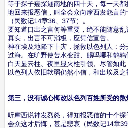
等于探子窥探迦南地的四十天，每一天都
地回来报恶信，叫全会众向摩西发怨言的
（民数记14章36、37节）。
要知道口出之言何等重要，绝不能随意乱
真实，出言不可消极，应凭信宣告。
神在埃及地降下十灾，拯救以色列人；分
过海。在旷野使苦水变甜、赐吗哪和鹌鹑
白天显云柱、夜里显火柱引领。尽管如此
以色列人依旧软弱仍然小信，和出埃及之
第三，没有诚心悔改以色列百姓所受的熬
听摩西说神发烈怒，得知报恶信的十个探
会众这才后悔，甚是悲哀（民数记14章3