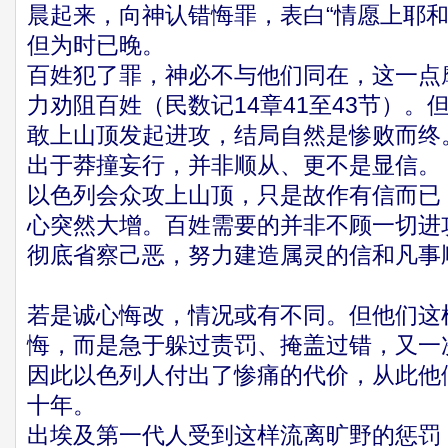
晨起来，向神认错悔罪，表白“情愿上耶和
但为时已晚。
百姓犯了罪，神必不与他们同在，这一点
力劝阻百姓（民数记14章41至43节）
敢上山顶发起进攻，结局自然是惨败而终
出于莽撞妄行，并非顺从、更不是显信。
以色列会众攻上山顶，只是故作有信而已
心突然大增。百姓需要的并非不顾一切进
彻底省察己恶，努力建造属灵的信和凡事
若是诚心悔改，情况或有不同。但他们这
悔，而是急于躲过责罚、掩盖过错，又一
因此以色列人付出了惨痛的代价，从此他
十年。
出埃及第一代人受到这样流离旷野的惩罚