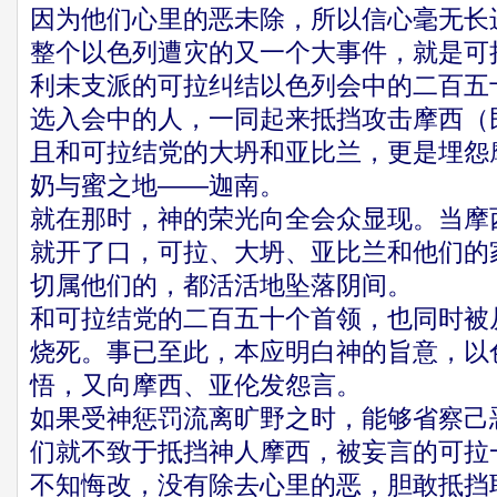
因为他们心里的恶未除，所以信心毫无长
整个以色列遭灾的又一个大事件，就是可
利未支派的可拉纠结以色列会中的二百五
选入会中的人，一同起来抵挡攻击摩西（民
且和可拉结党的大坍和亚比兰，更是埋怨
奶与蜜之地——迦南。
就在那时，神的荣光向全会众显现。当摩
就开了口，可拉、大坍、亚比兰和他们的
切属他们的，都活活地坠落阴间。
和可拉结党的二百五十个首领，也同时被
烧死。事已至此，本应明白神的旨意，以
悟，又向摩西、亚伦发怨言。
如果受神惩罚流离旷野之时，能够省察己
们就不致于抵挡神人摩西，被妄言的可拉
不知悔改，没有除去心里的恶，胆敢抵挡