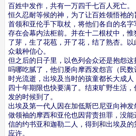
百姓中发作，共有一万四千七百人死亡。
恒久忍耐等候的神，为了让百姓领悟祂的
首领和亚伦手下取杖，将他们各自的名字
存在会幕内法柜前。并在十二根杖中，惟
了芽，生了花苞，开了花，结了熟杏。以
众栽种信心。
但之后的日子里，以色列会众还是抱怨这
吗哪吃腻了，他们屡向摩西发怨言（民数记
时光流逝，出埃及当时的孩童都长大成人
四十年期限也快要满了。结束旷野生活，
发的时候到了。
出埃及第一代人因在加低斯巴尼亚向神发
做领袖的摩西和亚伦也因背责担罪，没能
信的约书亚和迦勒二人，得到和出埃及的
应许。