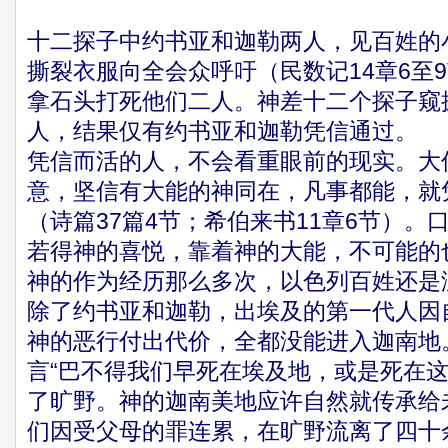
十二探子中约书亚和迦勒两人，见百姓的
撕裂衣服向全会众呼吁（民数记14章6至
拿石头打死他们二人。神差十二个探子窥
人，结果仅有约书亚和迦勒凭信通过。
凭信而活的人，不会看重眼前的现实。大
意，坚信有大能的神同在，凡事都能，就
（诗篇37篇4节；希伯来书11章6节）
若得神的喜悦，靠着神的大能，不可能的
神的作为经历那么多次，以色列百姓还是
除了约书亚和迦勒，出埃及的第一代人因
神的恶行付出代价，全都没能进入迦南地
言“巴不得我们早死在埃及地，或是死在这
了旷野。神的迦南美地应许自然就传承给
们因受父母的罪连累，在旷野流离了四十