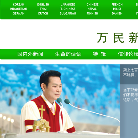
架上七言
不晓得。
当下耶稣
们不晓得
这话，气就