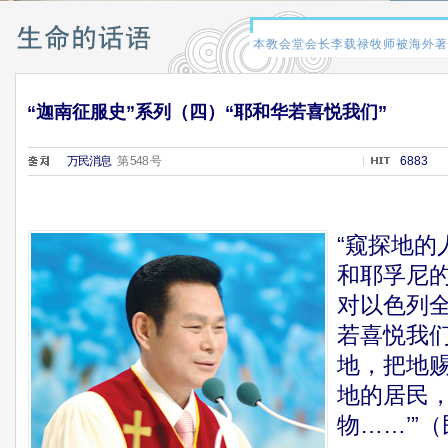
“迦南征服史”系列（四）“耶和华若喜悦我们”
万民消息
第 548 号
6883
“窥探地的
和耶孚尼
对以色列全
若喜悦我
地，把地
地的居民
物……’”