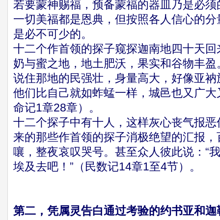
若要蒙神赐福，预备蒙福的器皿乃是必须
一切美福都是恩典，但按照各人信心的分
是必不可少的。
十二个作首领的探子窥探迦南地四十天回
奶与蜜之地，地土肥沃，果实和谷物丰盈
说住那地的民强壮，身量高大，好像亚衲
他们比自己就如蚱蜢一样，城邑也又广大
命记1章28章）。
十二个探子中有十人，这样灰心丧气报恶
来的那些作首领的探子消极绝望的汇报，
嚷，整夜哀叹哭号。甚至众人彼此说：“
埃及去吧！”（民数记14章1至4节）。
第二，凭属灵告白通过考验的约书亚和迦