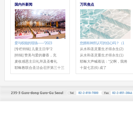
国内外新闻
万民焦点
爱与权能的现场——“2023
您拥有神所认可的信心吗？（1
[专栏特辑] 儿童主日学“2
从水和圣灵重生才得永生(2)
[特辑] 赞美与爱的馨香，充
从水和圣灵重生才得永生(1)
麦收感恩主日礼拜及圣餐礼
耶稣大声喊着说：“父啊，我将
耶稣教联合圣洁会召开第三十三
十架七言(6) 成了