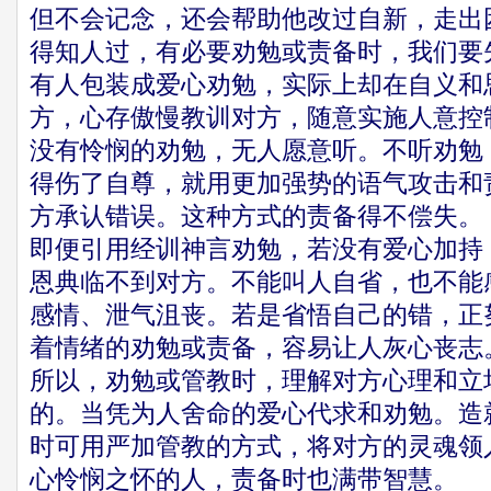
但不会记念，还会帮助他改过自新，走出
得知人过，有必要劝勉或责备时，我们要
有人包装成爱心劝勉，实际上却在自义和
方，心存傲慢教训对方，随意实施人意控
没有怜悯的劝勉，无人愿意听。不听劝勉
得伤了自尊，就用更加强势的语气攻击和
方承认错误。这种方式的责备得不偿失。
即便引用经训神言劝勉，若没有爱心加持
恩典临不到对方。不能叫人自省，也不能
感情、泄气沮丧。若是省悟自己的错，正
着情绪的劝勉或责备，容易让人灰心丧志
所以，劝勉或管教时，理解对方心理和立
的。当凭为人舍命的爱心代求和劝勉。造
时可用严加管教的方式，将对方的灵魂领
心怜悯之怀的人，责备时也满带智慧。