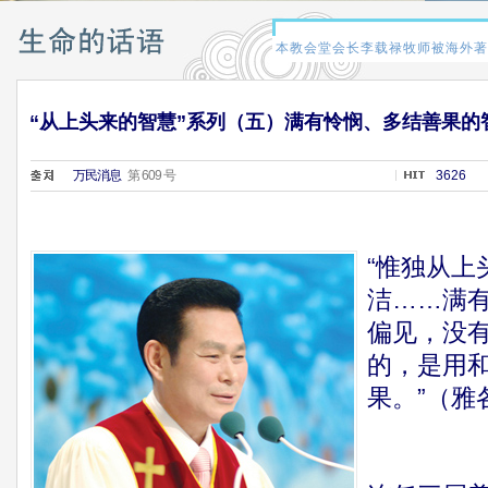
“从上头来的智慧”系列（五）满有怜悯、多结善果的
万民消息
第 609 号
3626
“惟独从上
洁……满
偏见，没
的，是用
果。”（雅