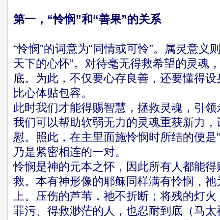
第一，“怜悯”和“善果”的关系
“怜悯”的词意为“同情或可怜”。属灵意义
天下的心怀”。对待毫无得救希望的灵魂
底。为此，不仅要心存良善，还要懂得设
比心体贴包容。
此时我们才能得赐智慧，拯救灵魂，引领
我们可以帮助软弱无力的灵魂重获新力，
慰。照此，在主里面施怜悯时所结的便是“
乃是紧密相连的一对。
怜悯是神的元本之怀，因此所有人都能得
救。本有神形像的耶稣同样满有怜悯，祂
上。压伤的芦苇，祂不折断；将残的灯火
罪污、得救渺茫的人，也忍耐到底（马太福