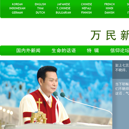
架上七言
不晓得。
当下耶稣
们不晓得
这话，气就