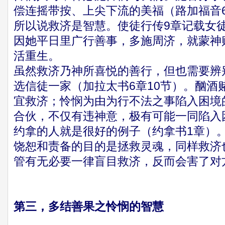
偿连摇带按、上尖下流的美福（路加福音6
所以说救济是智慧。使徒行传9章记载女
因她平日里广行善事，多施周济，就蒙神
活重生。
虽然救济乃神所喜悦的善行，但也需要辨
选信徒一家（加拉太书6章10节）。酗酒
宜救济；怜悯为由为行不法之事陷入困境
合伙，不仅有违神意，极有可能一同陷入
约拿的人就是很好的例子（约拿书1章）
饶恕和责备的目的是拯救灵魂，同样救济
管有无必要一律盲目救济，反而会害了对
第三，多结善果之怜悯的智慧