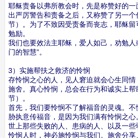
耶稣责备以弗所教会时，先是称赞好的一
出严厉警告和责备之后，又称赞了另一个优
节）。为了不致因受责备而丧志，耶稣留
勉励。
我们也要效法主耶稣，爱人如己，劝勉人
门的智慧”。
3）实施帮扶之救济的怜悯
存怜悯之心的人，见人窘迫就会心生同情
施舍。真心怜悯，总会在行为和诚实上帮助
节）。
首先，我们要怜悯不了解福音的灵魂。不
胁执意传福音，是因为我们满有怜悯之心
世上那些失败的人、患病的人、以及一些
怜悯人时，神必施怜悯与我们。施舍分享