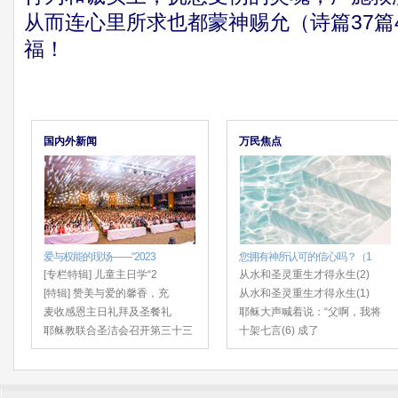
从而连心里所求也都蒙神赐允（诗篇37篇
福！
国内外新闻
万民焦点
爱与权能的现场——“2023
您拥有神所认可的信心吗？（1
[专栏特辑] 儿童主日学“2
从水和圣灵重生才得永生(2)
[特辑] 赞美与爱的馨香，充
从水和圣灵重生才得永生(1)
麦收感恩主日礼拜及圣餐礼
耶稣大声喊着说：“父啊，我将
耶稣教联合圣洁会召开第三十三
十架七言(6) 成了