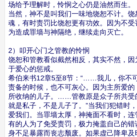
场给予理解时，怜悯之心仍是油然而生。
当然，神不是叫我们一味地饶恕不计。饶
魂，有时责罚比饶恕更有功效。因为不受
为造成罪墙与神隔绝，继续走向灭亡。
2）叩开心门之管教的怜悯
饶恕和管教看似截然相反，其实不然，因
于爱心的惩戒。
希伯来书12章5至8节：“……我儿，你
责备的时候，也不可灰心。因为主所爱的
所收纳的儿子。……管教原是众子所共受
就是私子，不是儿子了。”当我们犯错时
爱我们。当罪墙太厚，神掩面不看时，连
有的人为了免受责罚，极力掩盖自己的错
身不足暴露而丧志颓废。如果虚己降卑及