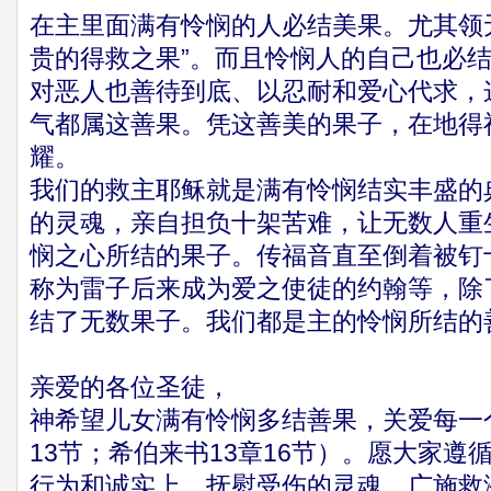
在主里面满有怜悯的人必结美果。尤其领
贵的得救之果”。而且怜悯人的自己也必
对恶人也善待到底、以忍耐和爱心代求，
气都属这善果。凭这善美的果子，在地得
耀。
我们的救主耶稣就是满有怜悯结实丰盛的
的灵魂，亲自担负十架苦难，让无数人重
悯之心所结的果子。传福音直至倒着被钉
称为雷子后来成为爱之使徒的约翰等，除
结了无数果子。我们都是主的怜悯所结的
亲爱的各位圣徒，
神希望儿女满有怜悯多结善果，关爱每一
13节；希伯来书13章16节）。愿大家
行为和诚实上，抚慰受伤的灵魂，广施救