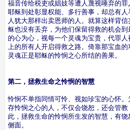
福音传给税吏或娼妓等遭人蔑视唾弃的罪
耶稣到处彰显权能、多行善事，却总有人
人犹大那样出卖恩师的人。就算这样背信
稣也没有丢弃，为他们保留得救的机会到
的心为心，视每一个灵魂为宝贵，代罪人
上的所有人开启得救之路。倚靠那宝血的
灵魂正是耶稣的怜悯之心所结的善果。
第二，拯救生命之怜悯的智慧
怜悯不单指同情可怜、视如珍宝的心怀。
存怜悯之心的人，不仅会饶恕，还会管教
此，拯救生命的怜悯所生发的智慧，有饶
侧面。