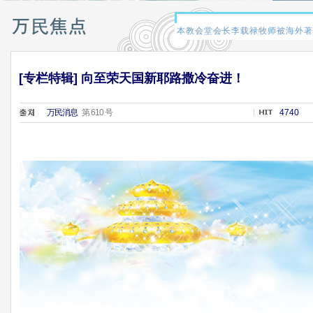
[专栏特辑] 向至荣天国新耶路撒冷奋进！
万民消息
第 610 号
4740