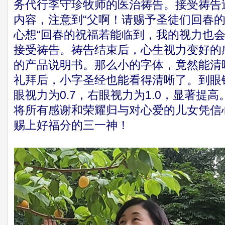
务代行李守珍牧师的医治祷告。接受祷告
内容，注意到“父啊！请赐予圣徒们回春的
心想“回春的祝福若能临到，我的视力也会
接受祷告。祷告结束后，心生视力变好的
的产品说明书。那么小的字体，竟然能清
礼拜后，小字圣经也能看得清晰了。到眼
眼视力为0.7，右眼视力为1.0，显著提
将所有感谢和荣耀归与对心爱的儿女凭信
赐上好福分的三一神！