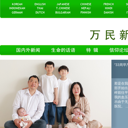
“33周早产
那是在我
部开始出
样前往平
我的血压
示由于无
医院。 ...