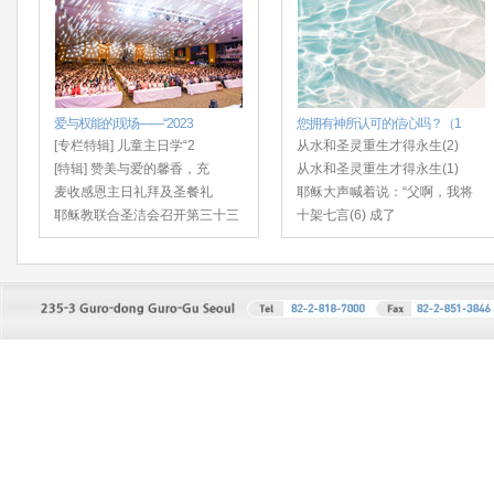
爱与权能的现场——“2023
您拥有神所认可的信心吗？（1
[专栏特辑] 儿童主日学“2
从水和圣灵重生才得永生(2)
[特辑] 赞美与爱的馨香，充
从水和圣灵重生才得永生(1)
麦收感恩主日礼拜及圣餐礼
耶稣大声喊着说：“父啊，我将
耶稣教联合圣洁会召开第三十三
十架七言(6) 成了