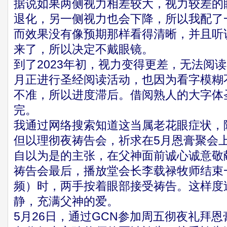
据说如果两侧视力相差较大，视力较差的
退化，另一侧视力也会下降，所以我配了
而效果没有像预期那样看得清晰，并且听
来了，所以决定不戴眼镜。
到了2023年初，视力变得更差，无法阅
月正进行圣经阅读活动，也因为看字模糊
不准，所以进度滞后。借阅熟人的大字体
完。
我通过网络搜索知道这当属老花眼症状，
但以理彻夜祷告会，祈求在5月恩膏聚会
自以为是的主张，在父神面前诚心诚意敬
祷告会最后，播放堂会长李载禄牧师结束
频）时，两手按着眼部接受祷告。这样度
静，充满父神的爱。
5月26日，通过GCN参加周五彻夜礼拜