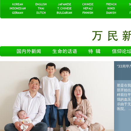
“33周早产
那是在我
部开始出
样前往平
我的血压
示由于无
医院。 ...