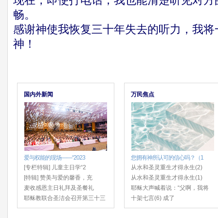
现在，即使打电话，我也能清楚听见对方
畅。
感谢神使我恢复三十年失去的听力，我将
神！
国内外新闻
万民焦点
爱与权能的现场——“2023
您拥有神所认可的信心吗？（1
[专栏特辑] 儿童主日学“2
从水和圣灵重生才得永生(2)
[特辑] 赞美与爱的馨香，充
从水和圣灵重生才得永生(1)
麦收感恩主日礼拜及圣餐礼
耶稣大声喊着说：“父啊，我将
耶稣教联合圣洁会召开第三十三
十架七言(6) 成了