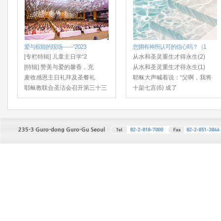
爱与权能的现场——“2023
您拥有神所认可的信心吗？（1
[专栏特辑] 儿童主日学“2
从水和圣灵重生才得永生(2)
[特辑] 赞美与爱的馨香，充
从水和圣灵重生才得永生(1)
麦收感恩主日礼拜及圣餐礼
耶稣大声喊着说：“父啊，我将
耶稣教联合圣洁会召开第三十三
十架七言(6) 成了