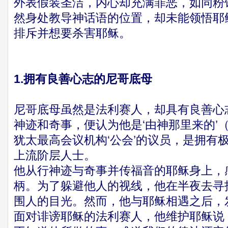
外表假装圣洁，内心却充满罪恶，如同粉
然身处教导神话语的位置，却未能领悟耶
排斥并想要杀害耶稣。
1.拥有良善心志的尼哥底母
尼哥底母虽然是法利赛人，却具有良善心
神迹和奇事，便认为他是‘由神那里来的’（
犹太最高会议机构‘公会’的议员，是拥有
上流阶层人士。
他从行神迹与奇事并传福音的耶稣身上，
柄。为了躲避他人的视线，他在半夜去寻
围人的目光。然而，他与耶稣相遇之后，
面对诽谤耶稣的法利赛人，他维护耶稣说