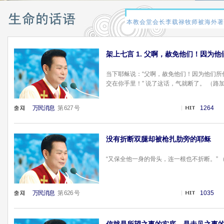
架上七言 1. 父啊，赦免他们！因为
当下耶稣说：“父啊，赦免他们！因为他们所作
交在你手里！” 说了这话，气就断了。 （路加福音2
万民消息
第 627 号
1264
没有折断双腿却被枪扎肋旁的耶稣
“又保全他一身的骨头，连一根也不折断。” （诗篇 
万民消息
第 626 号
1035