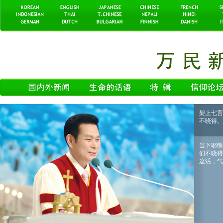
架上七言
不晓得。
当下耶稣
们不晓得
这话，气就