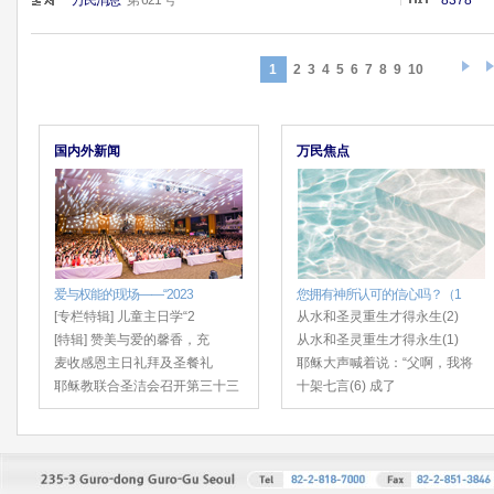
万民消息
第 621 号
8378
1
2
3
4
5
6
7
8
9
10
国内外新闻
万民焦点
爱与权能的现场——“2023
您拥有神所认可的信心吗？（1
[专栏特辑] 儿童主日学“2
从水和圣灵重生才得永生(2)
[特辑] 赞美与爱的馨香，充
从水和圣灵重生才得永生(1)
麦收感恩主日礼拜及圣餐礼
耶稣大声喊着说：“父啊，我将
耶稣教联合圣洁会召开第三十三
十架七言(6) 成了