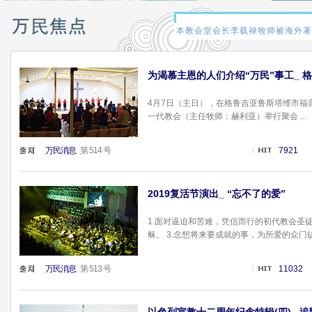
为渴慕主恩的人们介绍“万民”事工_
4月7日（主日），在格鲁吉亚鲁斯塔维市福
一代教会（主任牧师：赫利亚）举行聚会 ...
万民消息
第 514 号
7921
2019复活节演出_ “忘不了的爱”
1.面对逼迫和苦难，凭信而行的初代教会圣徒
稣。 3.念想将来要成就的事，为所爱的众门徒和
万民消息
第 513 号
11032