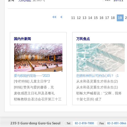
万民消息
第 503 号
18721
11
12
13
14
15
16
17
18
19
国内外新闻
万民焦点
爱与权能的现场——“2023
您拥有神所认可的信心吗？（1
[专栏特辑] 儿童主日学“2
从水和圣灵重生才得永生(2)
[特辑] 赞美与爱的馨香，充
从水和圣灵重生才得永生(1)
麦收感恩主日礼拜及圣餐礼
耶稣大声喊着说：“父啊，我将
耶稣教联合圣洁会召开第三十三
十架七言(6) 成了