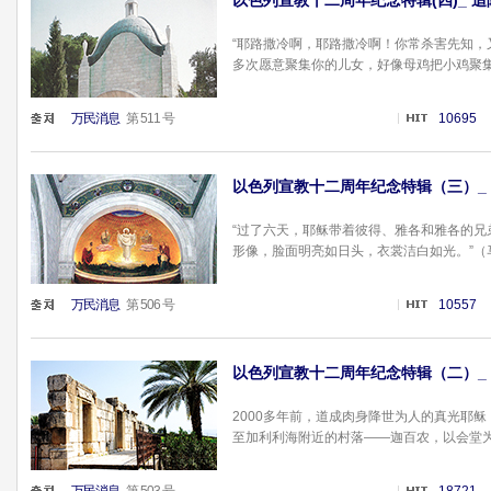
以色列宣教十二周年纪念特辑(四)_ 追随
“耶路撒冷啊，耶路撒冷啊！你常杀害先知
多次愿意聚集你的儿女，好像母鸡把小鸡聚集在
万民消息
第 511 号
10695
以色列宣教十二周年纪念特辑（三）_ 追
“过了六天，耶稣带着彼得、雅各和雅各的
形像，脸面明亮如日头，衣裳洁白如光。”（马太福
万民消息
第 506 号
10557
以色列宣教十二周年纪念特辑（二）_ 追
2000多年前，道成肉身降世为人的真光耶
至加利利海附近的村落——迦百农，以会堂为中