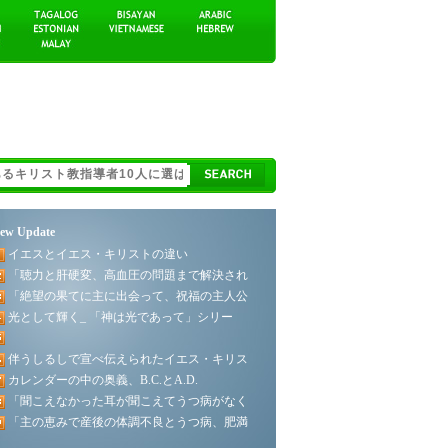
ew Update
イエスとイエス・キリストの違い
「聴力と肝硬変、高血圧の問題まで解決され
「絶望の果てに主に出会って、祝福の主人公
光として輝く_ 「神は光であって」シリー
伴うしるしで宣べ伝えられたイエス・キリス
カレンダーの中の奥義、B.C.とA.D.
「聞こえなかった耳が聞こえてうつ病がなく
「主の恵みで産後の体調不良とうつ病、肥満