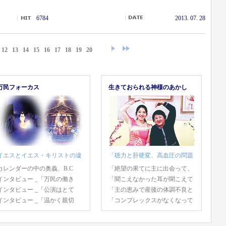
6784
2013. 07. 28
12
13
14
15
16
17
18
19
20
万民フォーカス
生きておられる神様のあかし
イエスとイエス・キリストの違
「聴力と肝硬変、高血圧の問題
カレンダーの中の奥義、B.C
「絶望の果てに主に出会って、
インタビュー _「万民の働き
「聞こえなかった耳が聞こえて
インタビュー _「公演はとて
「主の恵みで産後の体調不良と
インタビュー _「温かく親切
「コンプレックスがなくなって