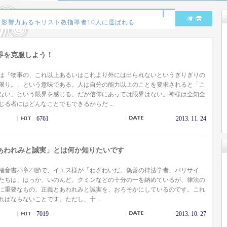
界を克服しよう！
は「物事の、これ以上あるいはこれより外には出られないというぎりぎりの
限り。」という意味である。人は自分の能力以上のことを要求されると「こ
ない」という限界を感じる。だが信仰にあっては限界はない。神様は全知全
じる者にはどんなことでもできるからだ ...
6761
2013. 11. 24
あわれみと誠実」とは何か知りたいです
の福音書23章23節で、イエス様が「わざわいだ。偽善の律法学者、パリサイ
たちは、はっか、いのんど、クミンなどの十分の一を納めているが、律法の
に重要なもの、正義とあわれみと誠実を、おろそかにしているのです。これ
ばならないことです。ただし、十 ...
7019
2013. 10. 27