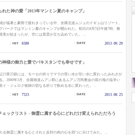
られた神の愛「2013年マンミン夏のキャンプ」
域が猛暑と豪雨で疲れきっている中、全羅北道ムジュのドギュ山リゾート、
グパークではマンミン夏のキャンプが開かれた。初日の8月5日午後7時、教
賛美が始まったが、空には黒雲が立ち込めていた。 ...
6589
2013. 09. 29
の神様の御力と愛でパキスタンでも幸せです」
記15章25節には、モーセの祈りでマラの苦い水が甘い水に変わったみわざが
る。2000年3月、全羅南道ムアン郡にあるムアン万民教会の前の海の塩辛い
長イ・ジェロク牧師の切なる祈りで飲める水に変わった。 ...
7523
2013. 08. 25
チェックリスト - 御霊に属する心にどれだけ変えられただろう
れる御霊に属する心とそれと反対の肉の心を四つに分けてみた。 ...