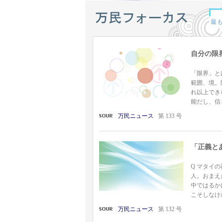
自分の限
「限界」と
範囲、境。
れ以上でき
能だし、信
万民ニュース
第 133 号
「正義と
Q マタイ
人。おまえ
中ではるか
こそしなけれ
万民ニュース
第 132 号