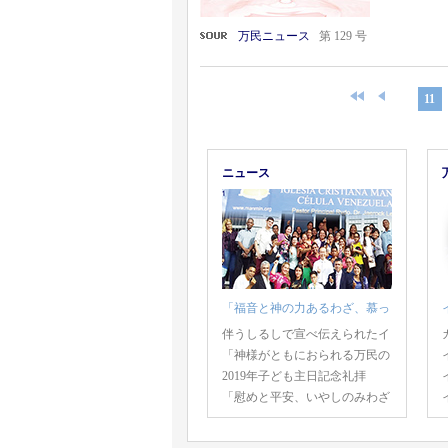
万民ニュース
第 129 号
11
ニュース
「福音と神の力あるわざ、慕っ
伴うしるしで宣べ伝えられたイ
「神様がともにおられる万民の
2019年子ども主日記念礼拝
「慰めと平安、いやしのみわざ