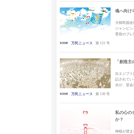
魂へ向け
大韓民国全
ジャンピン
育前のプレ
万民ニュース
第 131 号
「創造主
出エジプト
記されてい
水が、堂会
万民ニュース
第 130 号
私の心の
か？
神様が望ま