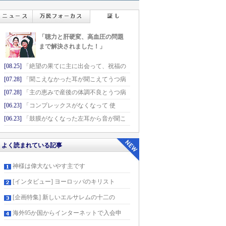
「聴力と肝硬変、高血圧の問題
まで解決されました！」
[08.25]
「絶望の果てに主に出会って、祝福の
[07.28]
「聞こえなかった耳が聞こえてうつ病
[07.28]
「主の恵みで産後の体調不良とうつ病
[06.23]
「コンプレックスがなくなって 使
[06.23]
「鼓膜がなくなった左耳から音が聞こ
よく読まれている記事
神様は偉大ないやす主です
[インタビュー] ヨーロッパのキリスト
[企画特集] 新しいエルサレムの十二の
海外95か国からインターネットで入会申