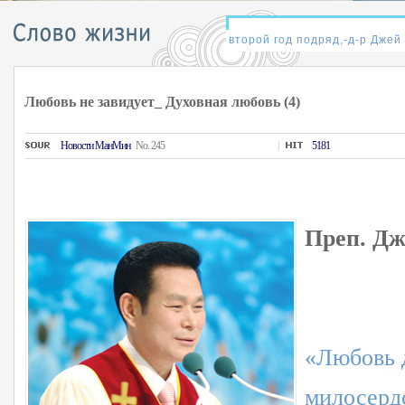
Любовь не завидует_ Духовная любовь (4)
Hовости MанMин
No. 245
5181
Преп. Дж
«Любовь 
милосердс