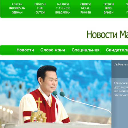
Любовь не п
Очень часто
другими, им
кто любит х
заботясь о т