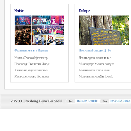
Noticias
Enfoque
Фестиваль хвалы в Израиле
По стопам Господа (1)_ Те
Книга «Слово о Кресте» пр
Девять даров, описанных в
Проповедь Евангелия Иисус
Милосердие Моисея воздела
Утешение, мир и божествен
Тематическая статья из се
Мы встретились с Господом
Молитва пастора Янг Вон С