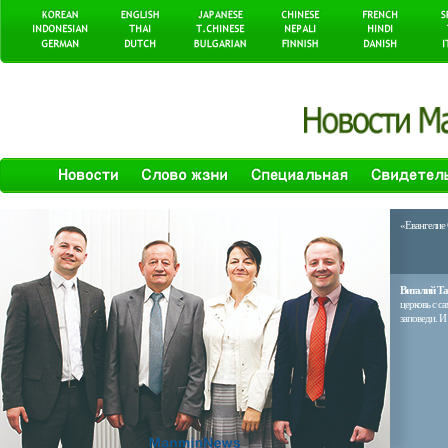
«Евангелие
Виталий Та
церковь с с
заповеди. И 