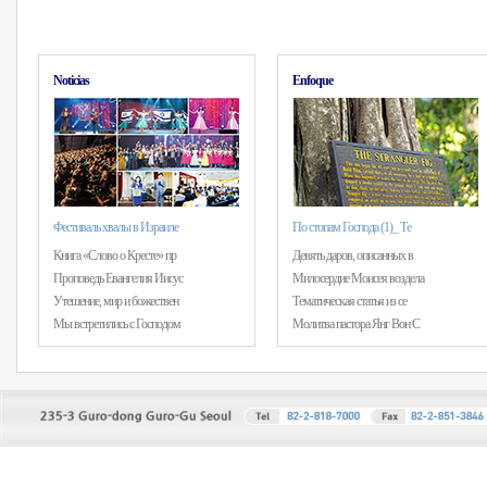
Noticias
Enfoque
Фестиваль хвалы в Израиле
По стопам Господа (1)_ Те
Книга «Слово о Кресте» пр
Девять даров, описанных в
Проповедь Евангелия Иисус
Милосердие Моисея воздела
Утешение, мир и божествен
Тематическая статья из се
Мы встретились с Господом
Молитва пастора Янг Вон С