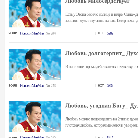
Любовь милосердствует
Есть у Эзопа басня о солнце и ветре. Однаж
заставит мужчину снять пальто. Ветер начал де
Hовости MанMин
No. 244
5282
Любовь долготерпит_ Духо
В настоящее время действительно чувствуется,
Hовости MанMин
No. 243
5332
Любовь, угодная Богу_ Ду
Любовь можно подразделить на 2 типа: духов
плотская любовь, которая меняется и умирает. 