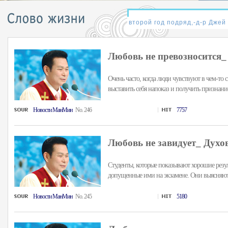
Любовь не превозносится_
Очень часто, когда люди чувствуют в чем-то 
выставить себя напоказ и получить признание. 
Hовости MанMин
No. 246
7757
Любовь не завидует_ Духо
Студенты, которые показывают хорошие резу
допущенные ими на экзамене. Они выясняют, 
Hовости MанMин
No. 245
5180