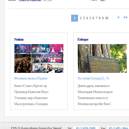
Hовости MанMин
No. 242
5417
1
2
3
4
5
6
7
8
9
10
Noticias
Enfoque
Фестиваль хвалы в Израиле
По стопам Господа (1)_ Те
Книга «Слово о Кресте» пр
Девять даров, описанных в
Проповедь Евангелия Иисус
Милосердие Моисея воздела
Утешение, мир и божествен
Тематическая статья из се
Мы встретились с Господом
Молитва пастора Янг Вон С