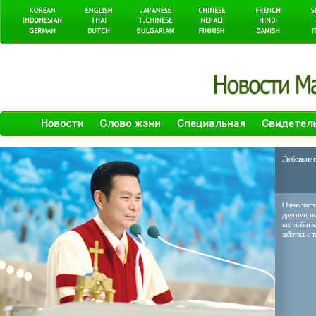
Любовь не п
Очень часто
другими, им
кто любит х
заботясь о т