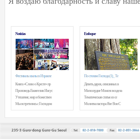
Я воздаю благодарность и славу наш
Noticias
Enfoque
Фестиваль хвалы в Израиле
По стопам Господа (1)_ Те
Книга «Слово о Кресте» пр
Девять даров, описанных в
Проповедь Евангелия Иисус
Милосердие Моисея воздела
Утешение, мир и божествен
Тематическая статья из се
Мы встретились с Господом
Молитва пастора Янг Вон С