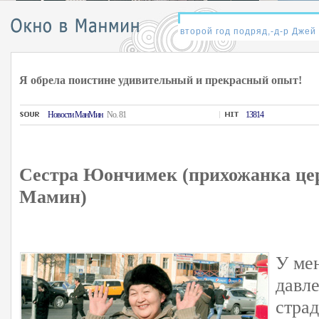
Я обрела поистине удивительный и прекрасный опыт!
Hовости MанMин
No. 81
13814
Сестра Юончимек (прихожанка це
Мамин)
У ме
давле
стра