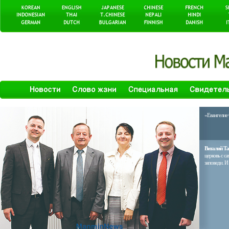
«Евангелие
Виталий Та
церковь с с
заповеди. И 