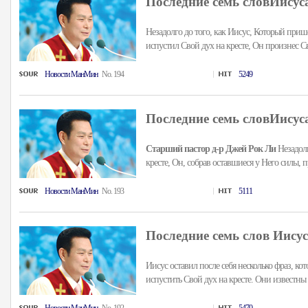
Последние семь словИисуса
Незадолго до того, как Иисус, Который прише
испустил Свой дух на кресте, Он произнес Св
Hовости MанMин
No. 194
5249
Последние семь словИисуса
Старший пастор д-р Джей Рок Ли
Незадолг
кресте, Он, собрав оставшиеся у Него силы, пр
Hовости MанMин
No. 193
5111
Последние семь слов Иисуса
Иисус оставил после себя несколько фраз, ко
испустить Свой дух на кресте. Они известны к