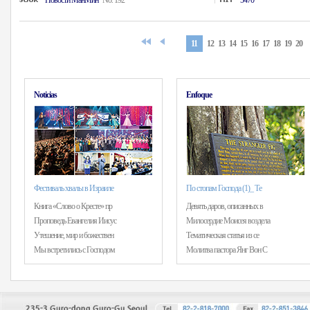
Hовости MанMин
No. 192
5470
11
12
13
14
15
16
17
18
19
20
Noticias
Enfoque
Фестиваль хвалы в Израиле
По стопам Господа (1)_ Те
Книга «Слово о Кресте» пр
Девять даров, описанных в
Проповедь Евангелия Иисус
Милосердие Моисея воздела
Утешение, мир и божествен
Тематическая статья из се
Мы встретились с Господом
Молитва пастора Янг Вон С