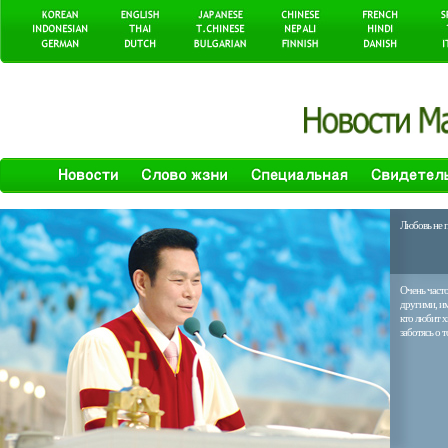
Любовь не п
Очень часто
другими, им
кто любит х
заботясь о т