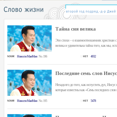
Тайна сия велика
Эти стихи – о взаимоотношениях христиан с
велика и удивительна тайна того, как мы, ост
Hовости MанMин
No. 196
4932
Последние семь слов Иисуса
Незадолго до того, как испустить дух, Иисус
которые известны как «Семь последних слов на
Hовости MанMин
No. 195
5478