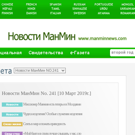
Hовости MанMин No. 241 [10 Март 2019г.]
Миссионер Манмин есть теперь и в Молдавии
Чудеса исцеления! Особые служения исцеления
Сеять в мир и пожать праведность
«Мой брат и я стали лучше слышать, у нас, сло