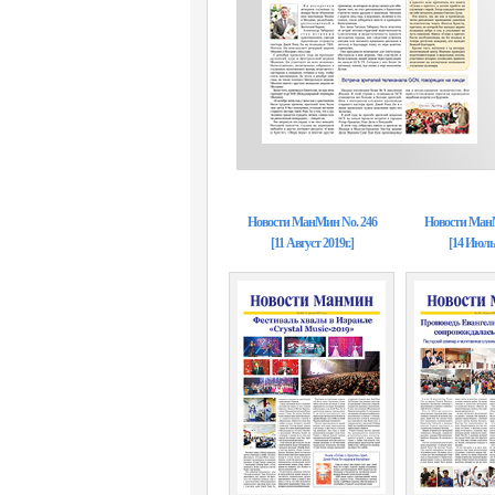
Hовости MанMин No. 246
Hовости MанM
[11 Август 2019г.]
[14 Июль 