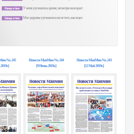
У меня улучшилось зрение, несмотря на возраст
Мое здоровье улучшилось после того, как исцел
ин No. 245
Hовости MанMин No. 244
Hовости MанMин No. 243
2019г.]
[9 Июнь 2019г.]
[12 Май 2019г.]